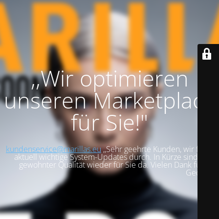
,,Wir optimieren
unseren Marketplace
für Sie!"
kundenservice@marillas.eu
,,Sehr geehrte Kunden, wir führen
aktuell wichtige System-Updates durch. In Kürze sind wir in
gewohnter Qualität wieder für Sie da. Vielen Dank für Ihre
Geduld!".