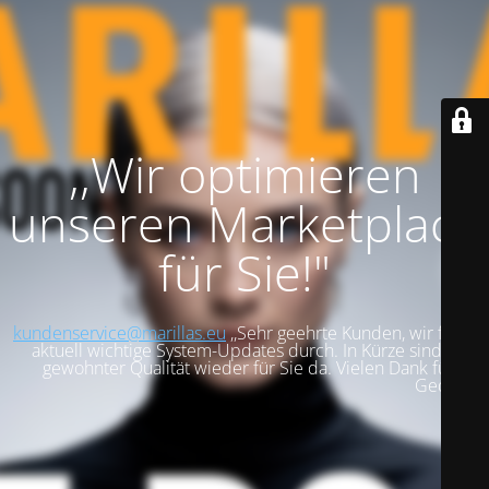
,,Wir optimieren
unseren Marketplace
für Sie!"
kundenservice@marillas.eu
,,Sehr geehrte Kunden, wir führen
aktuell wichtige System-Updates durch. In Kürze sind wir in
gewohnter Qualität wieder für Sie da. Vielen Dank für Ihre
Geduld!".