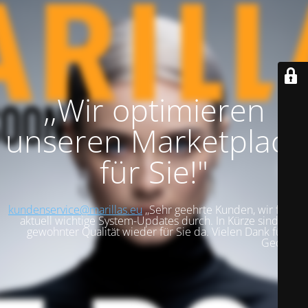
,,Wir optimieren
unseren Marketplace
für Sie!"
kundenservice@marillas.eu
,,Sehr geehrte Kunden, wir führen
aktuell wichtige System-Updates durch. In Kürze sind wir in
gewohnter Qualität wieder für Sie da. Vielen Dank für Ihre
Geduld!".