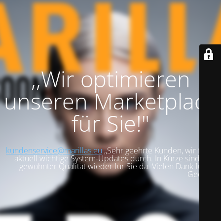
,,Wir optimieren
unseren Marketplace
für Sie!"
kundenservice@marillas.eu
,,Sehr geehrte Kunden, wir führen
aktuell wichtige System-Updates durch. In Kürze sind wir in
gewohnter Qualität wieder für Sie da. Vielen Dank für Ihre
Geduld!".