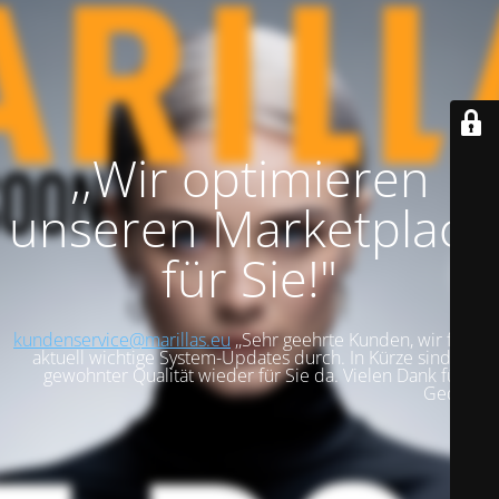
,,Wir optimieren
unseren Marketplace
für Sie!"
kundenservice@marillas.eu
,,Sehr geehrte Kunden, wir führen
aktuell wichtige System-Updates durch. In Kürze sind wir in
gewohnter Qualität wieder für Sie da. Vielen Dank für Ihre
Geduld!".