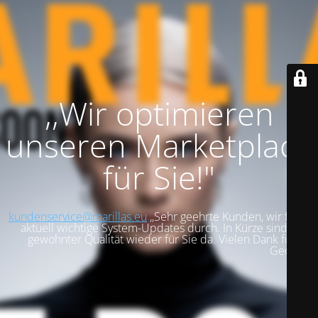
,,Wir optimieren
unseren Marketplace
für Sie!"
kundenservice@marillas.eu
,,Sehr geehrte Kunden, wir führen
aktuell wichtige System-Updates durch. In Kürze sind wir in
gewohnter Qualität wieder für Sie da. Vielen Dank für Ihre
Geduld!".