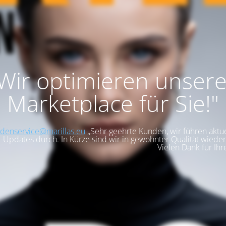
,Wir optimieren unser
Marketplace für Sie!"
denservice@marillas.eu
,,Sehr geehrte Kunden, wir führen aktue
-Updates durch. In Kürze sind wir in gewohnter Qualität wieder 
Vielen Dank für Ihr