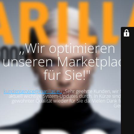
,,Wir optimieren
unseren Marketplace
für Sie!"
kundenservice@marillas.eu
,,Sehr geehrte Kunden, wir führen
aktuell wichtige System-Updates durch. In Kürze sind wir in
gewohnter Qualität wieder für Sie da. Vielen Dank für Ihre
Geduld!".