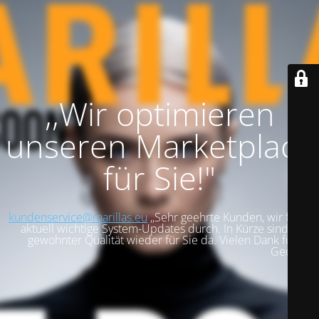
,,Wir optimieren
unseren Marketplace
für Sie!"
kundenservice@marillas.eu
,,Sehr geehrte Kunden, wir führen
aktuell wichtige System-Updates durch. In Kürze sind wir in
gewohnter Qualität wieder für Sie da. Vielen Dank für Ihre
Geduld!".