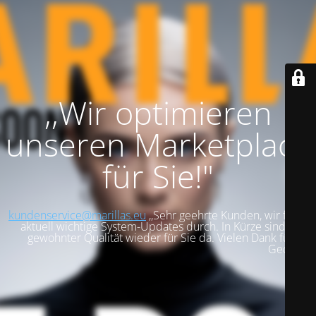
,,Wir optimieren
unseren Marketplace
für Sie!"
kundenservice@marillas.eu
,,Sehr geehrte Kunden, wir führen
aktuell wichtige System-Updates durch. In Kürze sind wir in
gewohnter Qualität wieder für Sie da. Vielen Dank für Ihre
Geduld!".