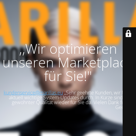
,,Wir optimieren
unseren Marketplace
für Sie!"
kundenservice@marillas.eu
,,Sehr geehrte Kunden, wir führen
aktuell wichtige System-Updates durch. In Kürze sind wir in
gewohnter Qualität wieder für Sie da. Vielen Dank für Ihre
Geduld!".