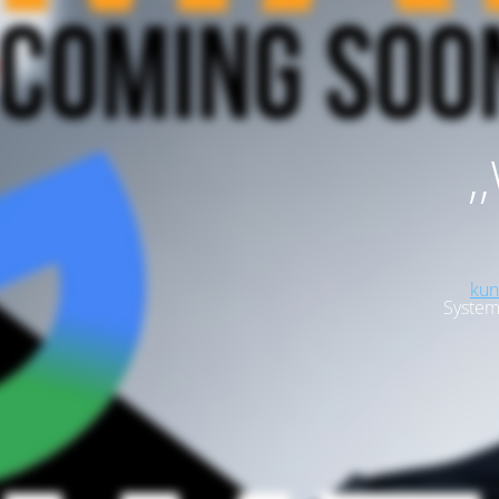
,
kun
System