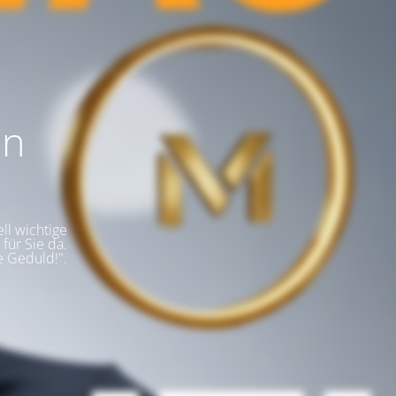
en
ll wichtige
für Sie da.
e Geduld!".