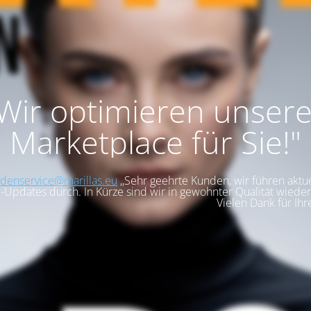
,Wir optimieren unser
Marketplace für Sie!"
denservice@marillas.eu
,,Sehr geehrte Kunden, wir führen aktue
-Updates durch. In Kürze sind wir in gewohnter Qualität wieder 
Vielen Dank für Ihr