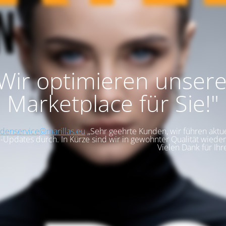
,Wir optimieren unser
Marketplace für Sie!"
denservice@marillas.eu
,,Sehr geehrte Kunden, wir führen aktue
-Updates durch. In Kürze sind wir in gewohnter Qualität wieder 
Vielen Dank für Ihr