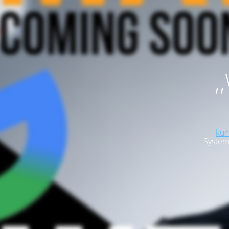
,
kun
System