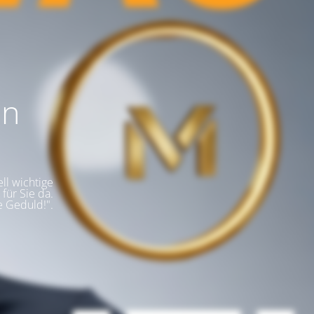
en
ll wichtige
für Sie da.
e Geduld!".