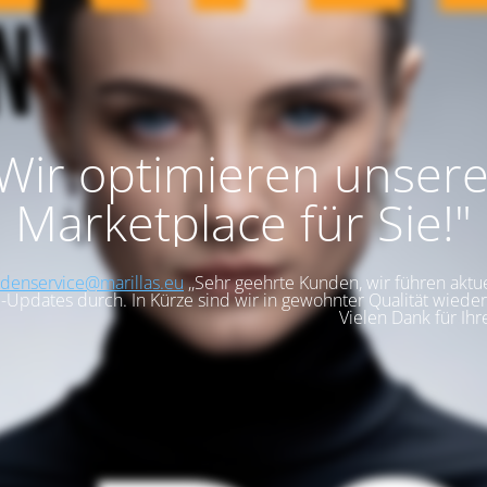
,Wir optimieren unser
Marketplace für Sie!"
denservice@marillas.eu
,,Sehr geehrte Kunden, wir führen aktue
-Updates durch. In Kürze sind wir in gewohnter Qualität wieder 
Vielen Dank für Ihr