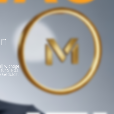
en
ll wichtige
für Sie da.
e Geduld!".