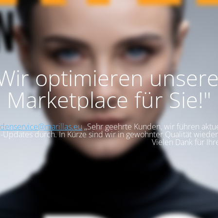
,Wir optimieren unser
Marketplace für Sie!"
denservice@marillas.eu
,,Sehr geehrte Kunden, wir führen aktue
-Updates durch. In Kürze sind wir in gewohnter Qualität wieder 
Vielen Dank für Ihr