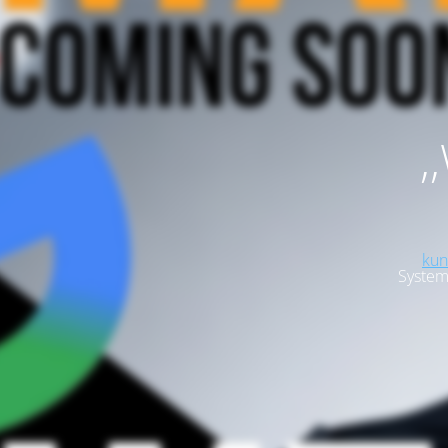
,
kun
System