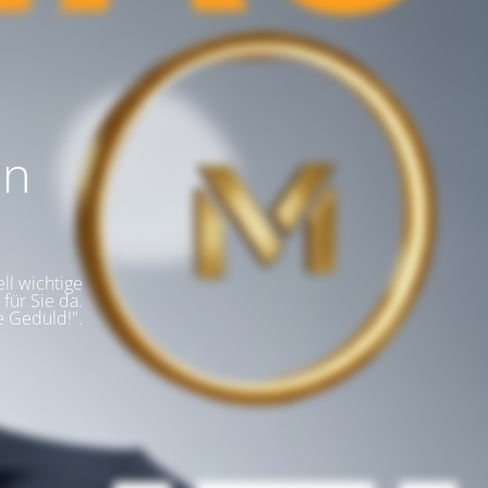
en
ll wichtige
für Sie da.
e Geduld!".