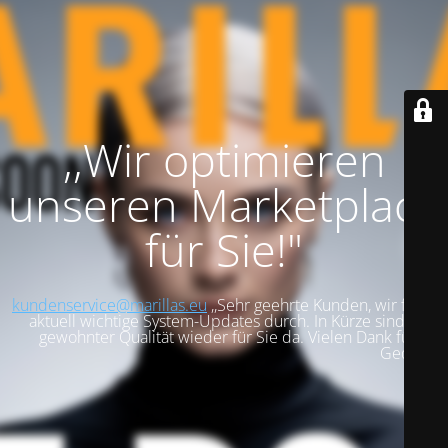
,,Wir optimieren
unseren Marketplace
für Sie!"
kundenservice@marillas.eu
,,Sehr geehrte Kunden, wir führen
aktuell wichtige System-Updates durch. In Kürze sind wir in
gewohnter Qualität wieder für Sie da. Vielen Dank für Ihre
Geduld!".