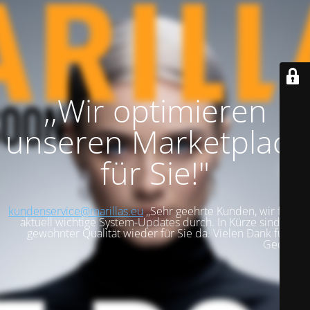
,,Wir optimieren
unseren Marketplace
für Sie!"
kundenservice@marillas.eu
,,Sehr geehrte Kunden, wir führen
aktuell wichtige System-Updates durch. In Kürze sind wir in
gewohnter Qualität wieder für Sie da. Vielen Dank für Ihre
Geduld!".