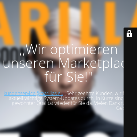
,,Wir optimieren
unseren Marketplace
für Sie!"
kundenservice@marillas.eu
,,Sehr geehrte Kunden, wir führen
aktuell wichtige System-Updates durch. In Kürze sind wir in
gewohnter Qualität wieder für Sie da. Vielen Dank für Ihre
Geduld!".