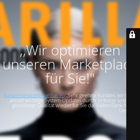
,,Wir optimieren
unseren Marketplace
für Sie!"
kundenservice@marillas.eu
,,Sehr geehrte Kunden, wir führen
aktuell wichtige System-Updates durch. In Kürze sind wir in
gewohnter Qualität wieder für Sie da. Vielen Dank für Ihre
Geduld!".