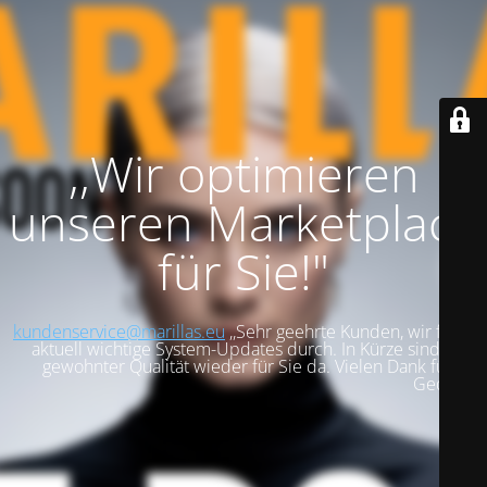
,,Wir optimieren
unseren Marketplace
für Sie!"
kundenservice@marillas.eu
,,Sehr geehrte Kunden, wir führen
aktuell wichtige System-Updates durch. In Kürze sind wir in
gewohnter Qualität wieder für Sie da. Vielen Dank für Ihre
Geduld!".